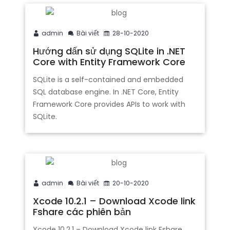
admin
Bài viết
28-10-2020
Hướng dấn sử dụng SQLite in .NET
Core with Entity Framework Core
SQLite is a self-contained and embedded
SQL database engine. In .NET Core, Entity
Framework Core provides APIs to work with
SQLite.
admin
Bài viết
20-10-2020
Xcode 10.2.1 – Download Xcode link
Fshare các phiên bản
Xcode 10.2.1 – Download Xcode link Fshare