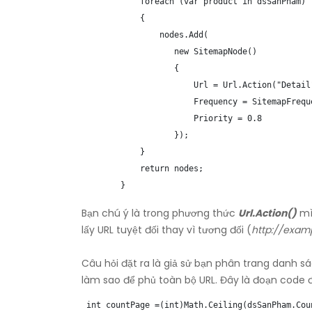
            foreach (var product in dsSanPham)

            {

                nodes.Add(

                   new SitemapNode()

                   {

                       Url = Url.Action("Detail
                       Frequency = SitemapFreque
                       Priority = 0.8

                   });

            }

            return nodes;

        }
Bạn chú ý là trong phương thức
Url.Action()
mì
lấy URL tuyệt đối thay vì tương đối (
http://exam
Câu hỏi đặt ra là giả sử bạn phân trang danh 
làm sao để phủ toàn bộ URL. Đây là đoạn code đ
 int countPage =(int)Math.Ceiling(dsSanPham.Coun