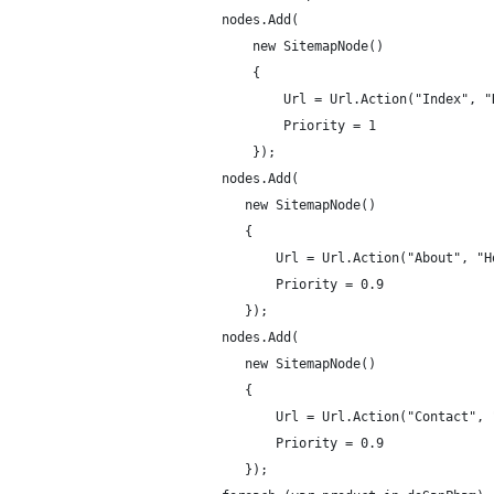
            nodes.Add(

                new SitemapNode()

                {

                    Url = Url.Action("Index", "
                    Priority = 1

                });

            nodes.Add(

               new SitemapNode()

               {

                   Url = Url.Action("About", "H
                   Priority = 0.9

               });

            nodes.Add(

               new SitemapNode()

               {

                   Url = Url.Action("Contact", 
                   Priority = 0.9

               });
