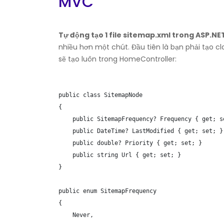
MVC
Tự động tạo 1 file sitemap.xml trong ASP.N
nhiều hơn một chút. Đầu tiên là bạn phải tạo cl
sẽ tạo luôn trong HomeController:
public class SitemapNode

{

    public SitemapFrequency? Frequency { get; se
    public DateTime? LastModified { get; set; }

    public double? Priority { get; set; }

    public string Url { get; set; }

}

public enum SitemapFrequency

{

    Never,
