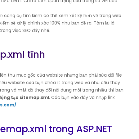
rị từ 0 đến 1. Chỉ ra tầm quan trọng của trang so với các
u để công cụ tìm kiếm có thể xem xét kỹ hơn về trang web
ếm sẽ xử lý chính xác 100% như bạn đề ra. Tóm lại là
 trong việc SEO đấy nhé.
ap.xml tĩnh
d lên thư mục gốc của website nhưng bạn phải sửa đổi file
 nếu website của bạn chứa ít trang web và nhu cầu thay
 trang và mật độ thay đổi nội dung mỗi trang nhiều thì bạn
động tạo sitemap.xml
. Các bạn vào đây và nhập link
ps.com/
itemap.xml trong ASP.NET