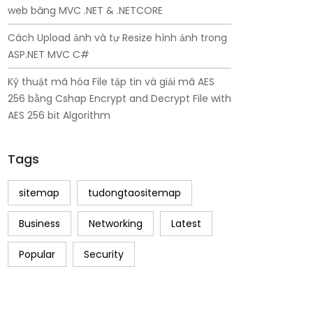
web băng MVC .NET & .NETCORE
Cách Upload ảnh và tự Resize hình ảnh trong
ASP.NET MVC C#
Kỹ thuật mã hóa File tập tin và giải mã AES
256 bằng Cshap Encrypt and Decrypt File with
AES 256 bit Algorithm
Tags
sitemap
tudongtaositemap
Business
Networking
Latest
Popular
Security