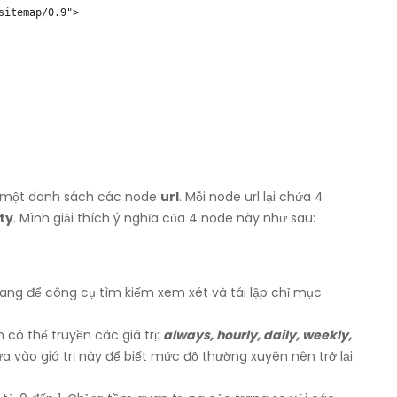
itemap/0.9">

ứa một danh sách các node
url
. Mỗi node url lại chứa 4
ty
. Mình giải thích ý nghĩa của 4 node này như sau:
trang để công cụ tìm kiếm xem xét và tái lập chỉ mục
n có thể truyền các giá trị:
always, hourly, daily, weekly,
 vào giá trị này để biết mức độ thường xuyên nên trở lại