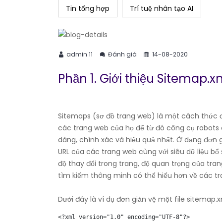
Tin tổng hợp
Trí tuệ nhân tạo AI
admin 11
Đánh giá
14-08-2020
Phần 1. Giới thiệu Sitemap.x
Sitemaps (sơ đồ trang web) là một cách thức 
các trang web của họ để từ đó công cụ robots 
dàng, chính xác và hiệu quả nhất. Ở dạng đơn gi
URL của các trang web cùng với siêu dữ liệu bổ 
độ thay đổi trong trang, độ quan trọng của tra
tìm kiếm thông minh có thể hiểu hơn về các t
Dưới đây là ví dụ đơn giản vệ một file sitemap.x
<?xml version="1.0" encoding="UTF-8"?>
