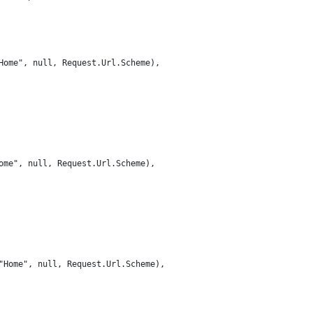
Home", null, Request.Url.Scheme),

ome", null, Request.Url.Scheme),

"Home", null, Request.Url.Scheme),
