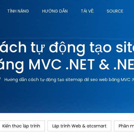
TÍNH NĂNG
HƯỚNG DẪN
TẢI VỀ
SOURCE
ách tự động tạo si
ăng MVC .NET & .N
Hướng dẫn cách tự động tạo sitemap để seo web băng MVC .
Kiến thức lập trình
Lập trình Web & atcsmart
Phần 