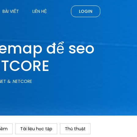
BÀI VIẾT
LIÊN HỆ
LOGIN
temap để seo
ETCORE
NET & .NETCORE
mềm
Tài liệu học tập
Thủ thuật