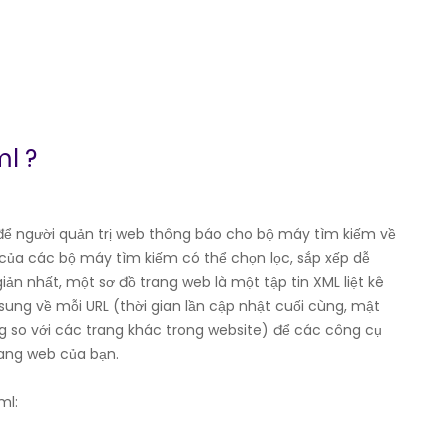
ml ?
để người quản trị web thông báo cho bộ máy tìm kiếm về
của các bộ máy tìm kiếm có thể chọn lọc, sắp xếp dễ
ản nhất, một sơ đồ trang web là một tập tin XML liệt kê
sung về mỗi URL (thời gian lần cập nhật cuối cùng, mật
ng so với các trang khác trong website) để các công cụ
rang web của bạn.
ml: