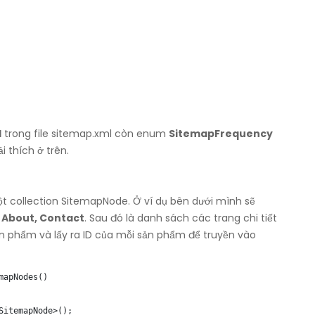
l
trong file sitemap.xml còn enum
SitemapFrequency
 thích ở trên.
t collection SitemapNode. Ở ví dụ bên dưới mình sẽ
, About, Contact
. Sau đó là danh sách các trang chi tiết
 phẩm và lấy ra ID của mỗi sản phẩm để truyền vào
apNodes()

itemapNode>();
