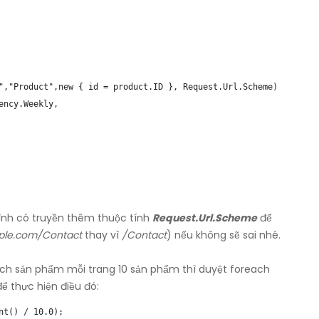
","Product",new { id = product.ID }, Request.Url.Scheme)

ncy.Weekly,

nh có truyền thêm thuộc tính
Request.Url.Scheme
để
ple.com/Contact
thay vì
/Contact
) nếu không sẽ sai nhé.
sách sản phẩm mỗi trang 10 sản phẩm thì duyệt foreach
ể thực hiện điều đó:
t() / 10.0);
