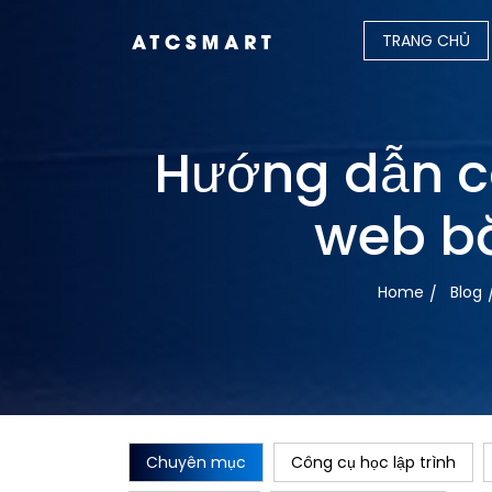
TRANG CHỦ
Hướng dẫn c
web b
Home
Blog
Chuyên mục
Công cụ học lập trình