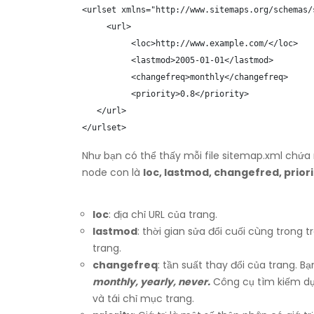
<urlset xmlns="http://www.sitemaps.org/schemas/s
     <url>

          <loc>http://www.example.com/</loc>

          <lastmod>2005-01-01</lastmod>

          <changefreq>monthly</changefreq>

          <priority>0.8</priority>

   </url>

</urlset>
Như bạn có thể thấy mỗi file sitemap.xml ch
node con là
loc, lastmod, changefred, priori
loc
: địa chỉ URL của trang.
lastmod
: thời gian sửa đổi cuối cùng trong 
trang.
changefreq
: tần suất thay đổi của trang. Bạ
monthly, yearly, never.
Công cụ tìm kiếm dựa
và tái chỉ mục trang.