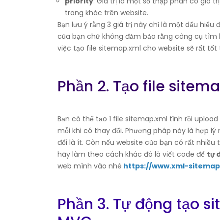
priority
: Giá trị là một số thập phân có giá t
trang khác trên website.
Bạn lưu ý rằng 3 giá trị này chỉ là một dấu hiể
của bạn chứ không đảm bảo rằng công cụ tìm ki
việc tạo file sitemap.xml cho website sẽ rất tốt
Phần 2. Tạo file sitem
Bạn có thể tạo 1 file sitemap.xml tĩnh rồi uploa
mỗi khi có thay đổi. Phương pháp này là hợp lý
đổi là ít. Còn nếu website của bạn có rất nhiều
hãy làm theo cách khác đó là viết code để
tự 
web mình vào nhé
https://www.xml-sitema
Phần 3. Tự động tạo s