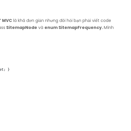
ET MVC
là khá đơn giản nhưng đòi hỏi bạn phải viết code
ass
SitemapNode
và
enum SitemapFrequency.
Mình
t; }
