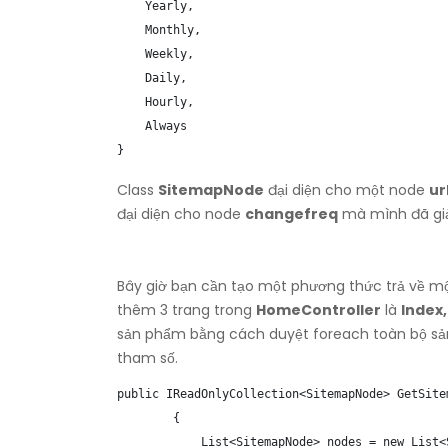
    Yearly,

    Monthly,

    Weekly,

    Daily,

    Hourly,

    Always

}
Class
SitemapNode
đại diện cho một node
ur
đại diện cho node
changefreq
mà mình đã giải
Bây giờ bạn cần tạo một phương thức trả về mộ
thêm 3 trang trong
HomeController
là
Index
sản phẩm bằng cách duyệt foreach toàn bộ sản
tham số.
public IReadOnlyCollection<SitemapNode> GetSitem
        {

            List<SitemapNode> nodes = new List<S