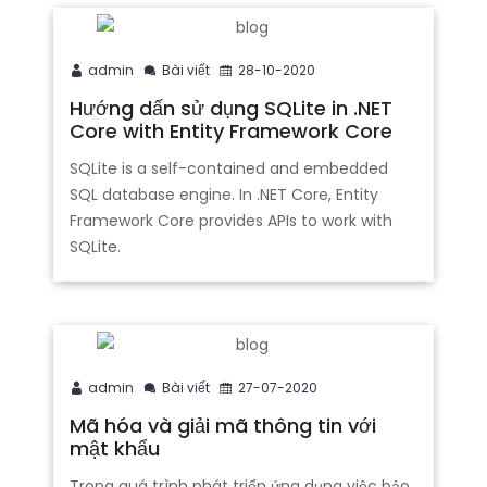
admin
Bài viết
28-10-2020
Hướng dấn sử dụng SQLite in .NET
Core with Entity Framework Core
SQLite is a self-contained and embedded
SQL database engine. In .NET Core, Entity
Framework Core provides APIs to work with
SQLite.
admin
Bài viết
27-07-2020
Mã hóa và giải mã thông tin với
mật khẩu
Trong quá trình phát triển ứng dụng việc bảo