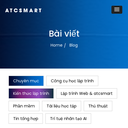
Bài viết
Home
Blog
Chuyên mục
Công cụ học lập trình
Kiến thức lập trình
Lập trình Web & atcsmart
Phần mềm
Tài liệu học tập
Thủ thuật
Tin tổng hợp
Trí tuệ nhân tạo AI