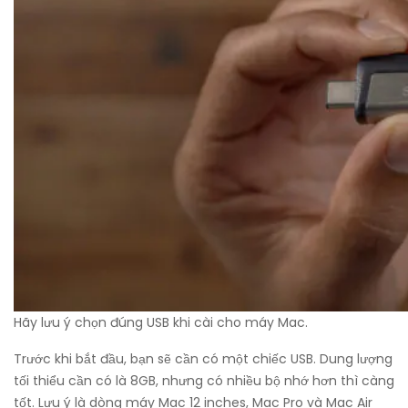
Hãy lưu ý chọn đúng USB khi cài cho máy Mac.
Trước khi bắt đầu, bạn sẽ cần có một chiếc USB. Dung lượng
tối thiểu cần có là 8GB, nhưng có nhiều bộ nhớ hơn thì càng
tốt. Lưu ý là dòng máy Mac 12 inches, Mac Pro và Mac Air