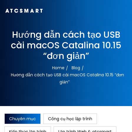
Hướng dẫn cách tạo USB
cài macOS Catalina 10.15
“đơn giản”
Home
Blog
Hướng dẫn cách tạo USB cài macOS Catalina 10.15 “đơn
giản”
Chuyên mục
Công cụ học lập trình
Kiến thức lập trình
Lập trình Web & atcsmart