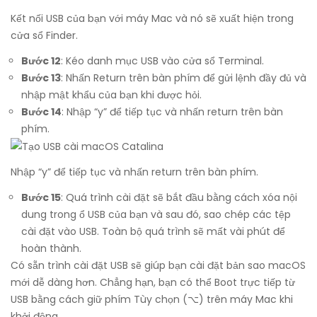
Kết nối USB của bạn với máy Mac và nó sẽ xuất hiện trong
cửa sổ Finder.
Bước 12
: Kéo danh mục USB vào cửa sổ Terminal.
Bước 13
: Nhấn Return trên bàn phím để gửi lệnh đầy đủ và
nhập mật khẩu của bạn khi được hỏi.
Bước 14
: Nhập “y” để tiếp tục và nhấn return trên bàn
phím.
Nhập “y” để tiếp tục và nhấn return trên bàn phím.
Bước 15
: Quá trình cài đặt sẽ bắt đầu bằng cách xóa nội
dung trong ổ USB của bạn và sau đó, sao chép các tệp
cài đặt vào USB. Toàn bộ quá trình sẽ mất vài phút để
hoàn thành.
Có sẵn trình cài đặt USB sẽ giúp bạn cài đặt bản sao macOS
mới dễ dàng hơn. Chẳng hạn, bạn có thể Boot trực tiếp từ
USB bằng cách giữ phím Tùy chọn (⌥) trên máy Mac khi
khởi động.