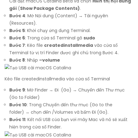
Cài đặt macOS Catalina Beta và chọn
Hiển thị nội dung
gói
(
Show Package Contents)
.
Bước 4
: Mở Nội dung (Content) → Tài nguyên
(Resources).
Bước 5
: Khởi chạy ứng dụng Terminal.
Bước 6
: Trong cửa sổ Terminal gõ
sudo
Bước 7
: Kéo file
createdinstallmedia
vào cửa sổ
Terminal từ vị trí Finder được ghi chú trong Bước 4.
Bước 8
: Nhập
–volume
Kéo file createdinstallmedia vào cửa sổ Terminal
Bước 9
: Mở Finder → Đi (Go) → Chuyển đến Thư mục
(Go to Folder)
Bước 10
: Trong Chuyển đến thư mục (Go to the
folder) → chọn đến /Volumes và bấm Đi (Go).
Bước 11
: Kết nối USB của bạn với máy Mac và nó sẽ xuất
hiện trong cửa sổ Finder.