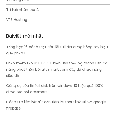
Trí tuệ nhân tạo AI
VPS Hosting
Baiviết mới nhất
Tổng hợp 16 cách triệt tiêu lỗi full đĩa cứng bằng tay hiệu
quả phần 1
Phần mềm tạo USB BOOT biến usb thường thành usb đa
năng phát triển bởi atcsmart.com đầy đủ chức năng
siêu dễ.
Công cụ sửa lỗi full disk trên windows 10 hiệu quả 100%
được tạo bởi atcsmart .
Cách tạo liên kết rút gọn tiên lợi short link url với google
firebase