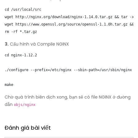
cd /usr/local/src

wget http://nginx.org/download/nginx-1.14.0.tar.gz && tar -xzv
wget https://www.openssl.org/source/openssl-1.1.0h.tar.gz && t
rm -rf *.tar.gz
3.
Cấu hình và Compile NGINX
cd nginx-1.12.2

./configure --prefix=/etc/nginx --sbin-path=/usr/sbin/nginx -
make
Chờ quá trình biên dịch xong, bạn sẽ có file NGINX ở đường
dẫn
objs/nginx
Đánh giá bài viết