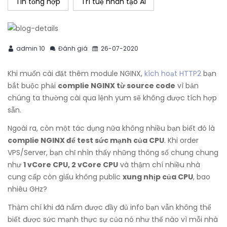
Tin tổng hợp
Trí tuệ nhân tạo AI
admin 10
Đánh giá
26-07-2020
Khi muốn cài đặt thêm module NGINX,
kích hoạt HTTP2
bạn
bắt buộc phải
complie NGINX từ source code
vì bản
chúng ta thường cài qua lệnh yum sẽ không được tích hợp
sẵn.
Ngoài ra, còn một tác dụng nữa không nhiều bạn biết đó là
complie NGINX để test sức mạnh của CPU
. Khi order
VPS/Server, bạn chỉ nhìn thấy những thông số chung chung
như
1 vCore CPU, 2 vCore CPU
và thậm chí nhiều nhà
cung cấp còn giấu không public
xung nhịp của CPU
, bao
nhiêu GHz?
Thậm chí khi đã nắm được đầy đủ info bạn vẫn không thể
biết được sức mạnh thực sự của nó như thế nào vì mỗi nhà