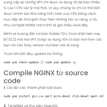
cung cấp sẽ config VPS chỉ được sử dụng tối đa bao nhiêu
% của 1 CPU vật lý mà thôi. Vì vậy, chúng ta chỉ có thể biết
được chính xác khả năng tính toán của CPU bằng cách
trực tiếp đo thời gian thực hiện những tác vụ nặng, ví dụ
như compile NGINX mà mình sẽ giới thiệu dưới đây.
Mình sẽ hướng dẫn với bản Stable 1.12.x (mới nhất hiện nay
là 1.12.2) mà HocVPS Script sử dụng. Khi có bản mới hơn các
bạn chỉ cần thay version number vào là xong.
Trước khi bắt đầu, update hệ thống:
sudo yum check-update || sudo yum update -y
Compile NGINX từ source
code
1.
Cài đặt các thành phần bắt buộc
sudo yum install gcc-c++ perl pcre-devel zlib-devel epel-rele
2.
Tải NGINX và thư viện OpenSSL