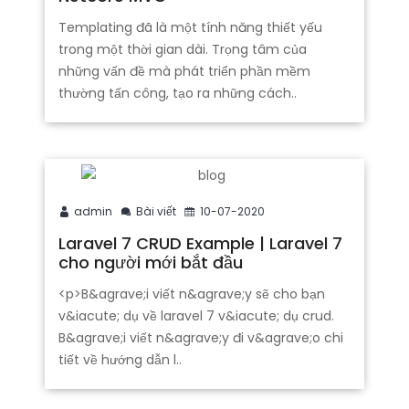
Templating đã là một tính năng thiết yếu
trong một thời gian dài. Trọng tâm của
những vấn đề mà phát triển phần mềm
thường tấn công, tạo ra những cách..
admin
Bài viết
10-07-2020
Laravel 7 CRUD Example | Laravel 7
cho người mới bắt đầu
<p>B&agrave;i viết n&agrave;y sẽ cho bạn
v&iacute; dụ về laravel 7 v&iacute; dụ crud.
B&agrave;i viết n&agrave;y đi v&agrave;o chi
tiết về hướng dẫn l..